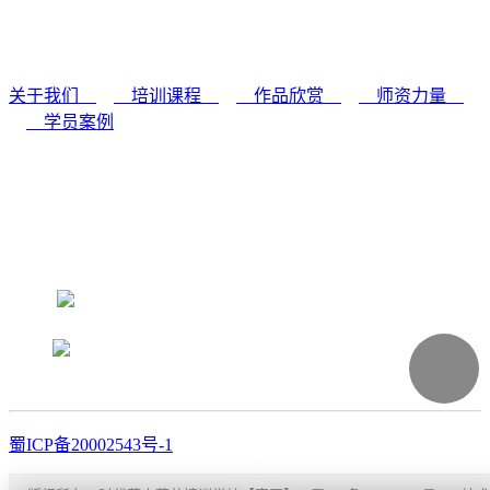
关于我们
／
培训课程
／
作品欣赏
／
师资力量
／
学员案例
学校地址：成都·锦江区静居寺路20号(农科院内)
课程咨询：028-84504157 业务合作：18227679734
蜀ICP备20002543号-1
版权所有
(C)
四川时代花木职业学校