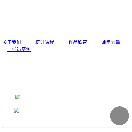
关于我们
／
培训课程
／
作品欣赏
／
师资力量
／
学员案例
学校地址：成都·锦江区静居寺路20号(农科院内)
课程咨询：028-84504157 业务合作：18227679734